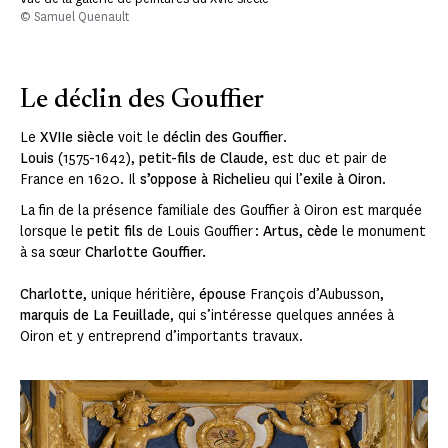
© Samuel Quenault
Le déclin des Gouffier
Le
XVIIe siècle
voit le
déclin des Gouffier
.
Louis
(1575-1642),
petit-fils de Claude
, est duc et pair de
France en 1620. Il
s’oppose à Richelieu
qui l’
exile à Oiron
.
La fin de la présence familiale des Gouffier à Oiron est marquée
lorsque le
petit fils
de Louis Gouffier :
Artus
,
cède
le monument
à sa sœur
Charlotte Gouffier.
Charlotte
, unique héritière,
épouse
François d’Aubusson,
marquis de La Feuillade
, qui s’intéresse quelques années à
Oiron et y entreprend d’importants travaux.