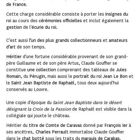
de France
.
Cette charge considérable consiste à porter les
insignes du
ro
i au cours des
cérémonies officielles
et inclut également la
gestion
de l'
écurie du roi.
C’est aussi
l’un des plus grands collectionneurs
et
amateurs
d’art
de son temps.
Héritier
d'une fortune considérable provenant de son grand-
père Guillaume et de son père Artus, Claude Gouffier se
constitue
une collection
comprenant des tableaux de
Jules
Romain,
du
Pérugin
, mais aussi le
portrait du roi Jean Le Bon
et
le
Saint Jean Baptiste de Raphaël,
tous deux aujourd'hui
conservés au Louvre.
Une copie d’époque du
Saint Jean Baptiste dans le désert
désignant la Croix de la Passion
de Raphaël est visible dans la
collégiale qui jouxte le château.
Héritier du
titre de Comte de Caravas
donné par
François Ier
à
ses ancêtres,
Charles Perrault
immortalise Claude Gouffier
dans le
chat botté
sous les traits du
marquis de Carabas.