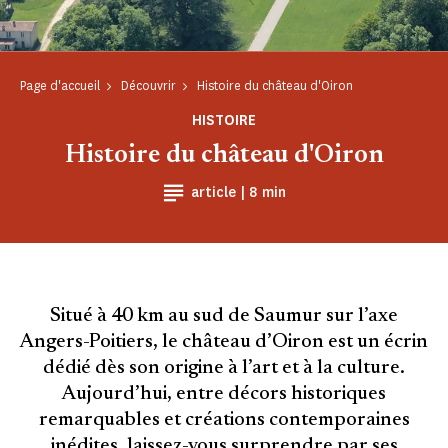
Page d'accueil
Découvrir
Histoire du château d'Oiron
HISTOIRE
Histoire du château d'Oiron
Temps de Lecture
article |
8 min
Situé à 40 km au sud de Saumur sur l’axe
Angers-Poitiers, le château d’Oiron est un écrin
dédié dès son origine à l’art et à la culture.
Aujourd’hui, entre décors historiques
remarquables et créations contemporaines
inédites, laissez-vous surprendre par ses