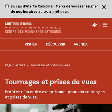
Panneau de gestion des cookies
En cas d'Alerte Canicule : Merci de vous renseigner
de nos horaires au 05 49 96 51 25
|
CHÂTEAU D'OIRON
VISITER
DÉCOUVRIR
AGENDA
Page d'accueil
Tournages et prises de vues
Tournages et prises de vues
Profitez d’un cadre exceptionnel pour vos tournages
et prises de vues.