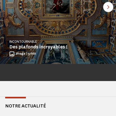
Voi
INCONTOURNABLE
Des plafonds incroyables !
image | 5 min
NOTRE ACTUALITÉ