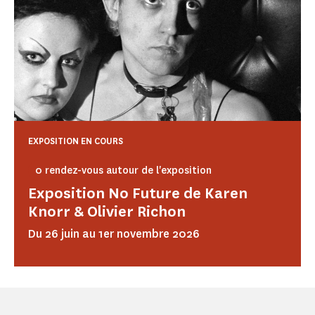
EXPOSITION EN COURS
0 rendez-vous autour de l'exposition
Exposition No Future de Karen
Knorr & Olivier Richon
Du 26 juin au 1er novembre 2026