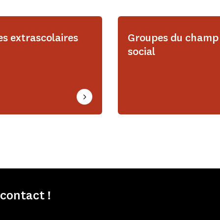
s extrascolaires
Groupes du champ
social
contact !