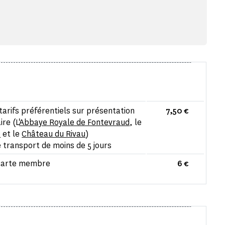
 tarifs préférentiels sur présentation
7,50 €
re (L'
Abbaye Royale de Fontevraud
, le
é
et le
Château du Rivau
)
e transport de moins de 5 jours
a carte membre
6 €