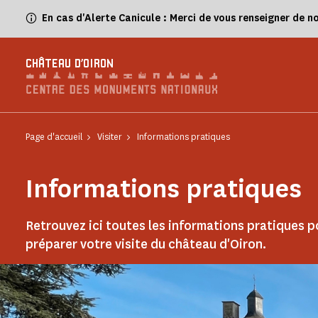
Panneau de gestion des cookies
En cas d'Alerte Canicule : Merci de vous renseigner de n
CHÂTEAU D'OIRON
Page d'accueil
Visiter
Informations pratiques
Informations pratiques
Retrouvez ici toutes les informations pratiques p
préparer votre visite du château d'Oiron.