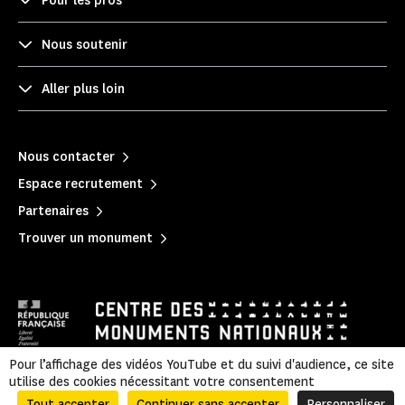
Pour les pros
Nous soutenir
Aller plus loin
Nous contacter
Espace recrutement
Partenaires
Trouver un monument
Pour l’affichage des vidéos YouTube et du suivi d'audience, ce site
utilise des cookies nécessitant votre consentement
Mentions légales
|
Politique de confidentialité
|
Informations légales et administratives
|
Accessibilité
|
Plan du site
Tout accepter
Continuer sans accepter
Personnaliser