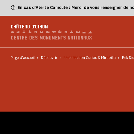
Panneau de gestion des cookies
En cas d'Alerte Canicule : Merci de vous renseigner de n
CHÂTEAU D'OIRON
Page d'accueil
Découvrir
La collection Curios & Mirabilia
Erik D