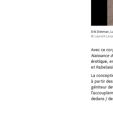
Erik Dietman, 
© Laurent Leca
Avec ce cor
Naissance 
érotique
, e
et Rabelais
La conceptio
à partir de
géniteur de
l’accouplem
dedans / de