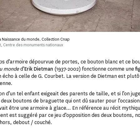
La Naissance du monde. Collection Cnap
t, Centre des monuments nationaux
ps d’armoire dépourvue de portes, ce bouton blanc et ce bou
du monde
d’
Erik Dietman
(1937-2002) fonctionne comme une
fi
n écho à celle de G. Courbet. La version de Dietman est plutô
ienne.
n d’un tel enfant exigeait des parents de taille, et si l’on jug
s deux boutons de braguette qui ont dû sauter pour l’occasion
vait être une armoire à glace… En référence au récit mythiq
ent est suggéré par ce jeu d’opposition des deux boutons, no
hors, debout / couché.