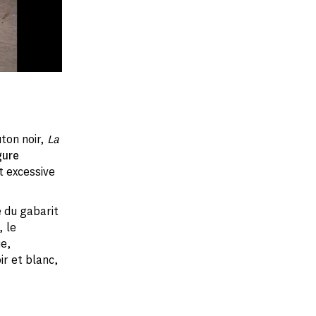
ton noir,
La
gure
t excessive
e du gabarit
, le
ue,
ir et blanc,