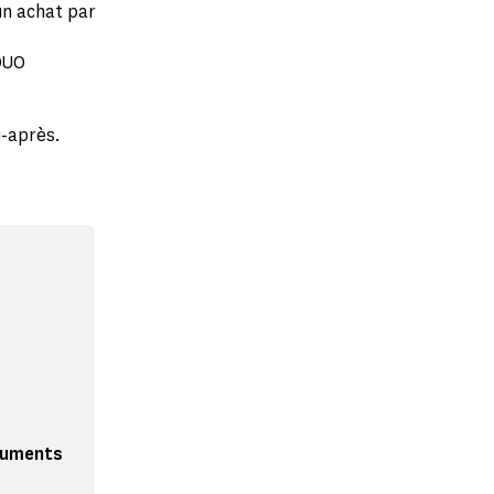
un achat par
 DUO
i-après.
numents