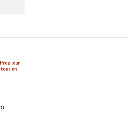
ffrez-leur
rtout en
t)