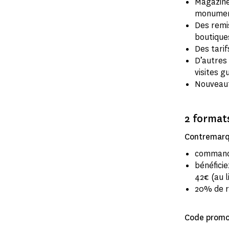
Magazine
monume
Des remis
boutique
Des tari
D’autres 
visites g
Nouveaut
2 formats
Contremarq
commande
bénéficie
42€ (au l
20% de r
Code promo