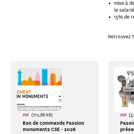
mise à d
le salari
15% de re
Retrouvez t
(712,88 kB)
(3
PDF
PDF
Bon de commande Passion
Passi
monuments CSE - 2026
prése