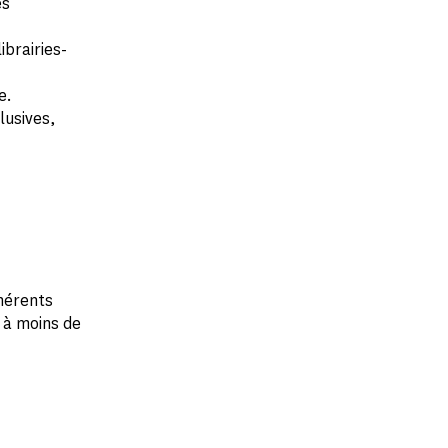
es
ibrairies-
e.
lusives,
hérents
 à moins de