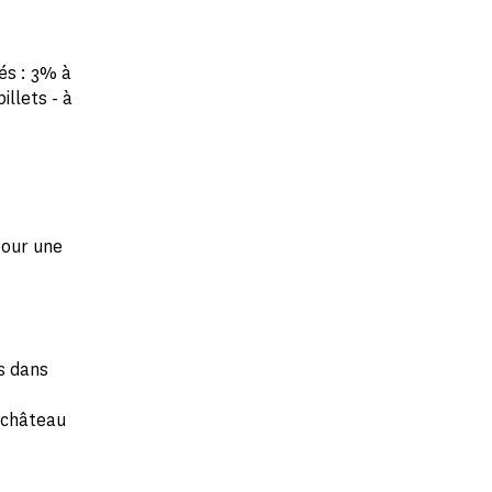
és : 3% à
illets - à
pour une
es dans
u château