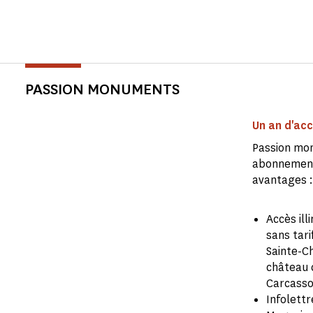
PASSION MONUMENTS
Un an d'acc
Passion mon
abonnement
avantages :
Accès ill
sans tari
Sainte-Ch
château d
Carcasso
Infolett