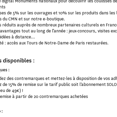
 digital Monuments nationaux pour découvrir les coulisses d
nts
es de 5% sur les ouvrages et 10% sur les produits dans les l
s du CMN et sur notre e-boutique.
fs réduits auprès de nombreux partenaires culturels en Franc
avantages tout au long de l’année : jeux-concours, visites exc
uidées à distance…
é : accès aux Tours de Notre-Dame de Paris restaurées.
 disponibles :
ues :
z des contremarques et mettez-les à disposition de vos ad
z de 15% de remise sur le tarif public soit l'abonnement SOLO
ieu de 49€) !
emise à partir de 20 contremarques achetées
 :