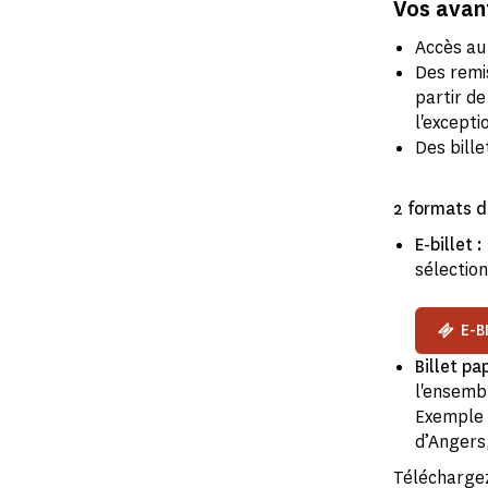
Vos avan
Accès au 
Des remi
partir de
l'excepti
Des bille
2 formats d
E-billet :
sélectio
E-B
Billet pa
l'ensemb
Exemple :
d’Angers
Téléchargez