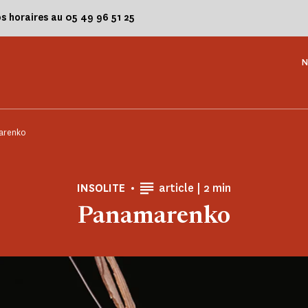
os horaires au 05 49 96 51 25
N
arenko
Temps de Lecture
INSOLITE
article |
2 min
Panamarenko