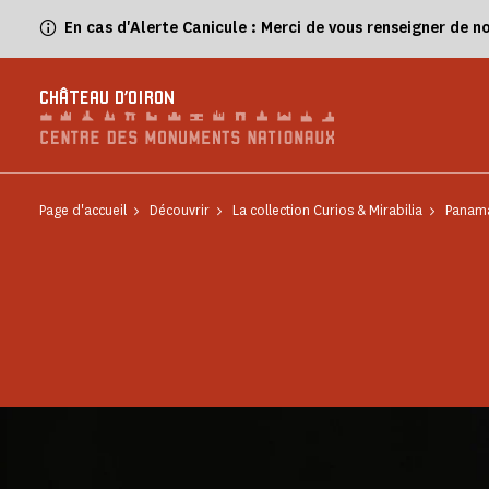
Panneau de gestion des cookies
En cas d'Alerte Canicule : Merci de vous renseigner de n
CHÂTEAU D'OIRON
Page d'accueil
Découvrir
La collection Curios & Mirabilia
Panam