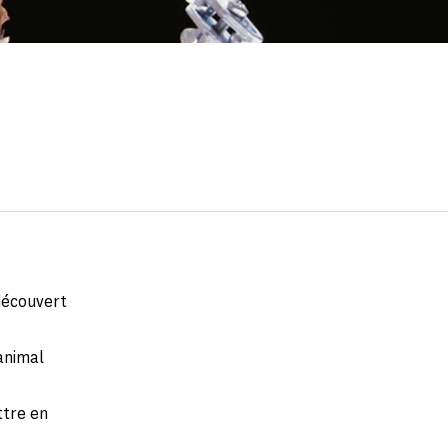
découvert
 animal
ttre en