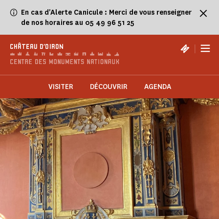
Panneau de gestion des cookies
En cas d'Alerte Canicule : Merci de vous renseigner
de nos horaires au 05 49 96 51 25
|
CHÂTEAU D'OIRON
VISITER
DÉCOUVRIR
AGENDA