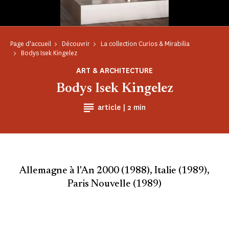
Page d'accueil
Découvrir
La collection Curios & Mirabilia
Bodys Isek Kingelez
ART & ARCHITECTURE
Bodys Isek Kingelez
Temps de Lecture
article |
2 min
Allemagne à l'An 2000 (1988), Italie (1989),
Paris Nouvelle (1989)