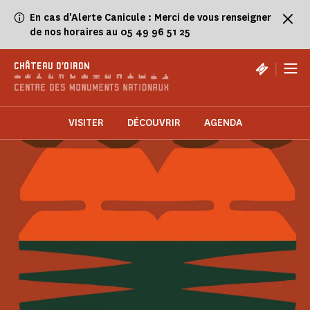
Panneau de gestion des cookies
En cas d'Alerte Canicule : Merci de vous renseigner
de nos horaires au 05 49 96 51 25
|
CHÂTEAU D'OIRON
VISITER
DÉCOUVRIR
AGENDA