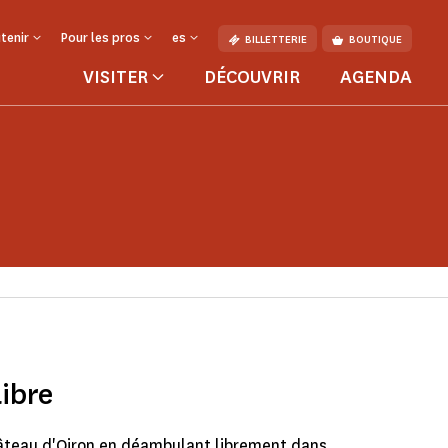
tenir
Pour les pros
es
BILLETTERIE
BOUTIQUE
VISITER
DÉCOUVRIR
AGENDA
libre
âteau d'Oiron en déambulant librement dans