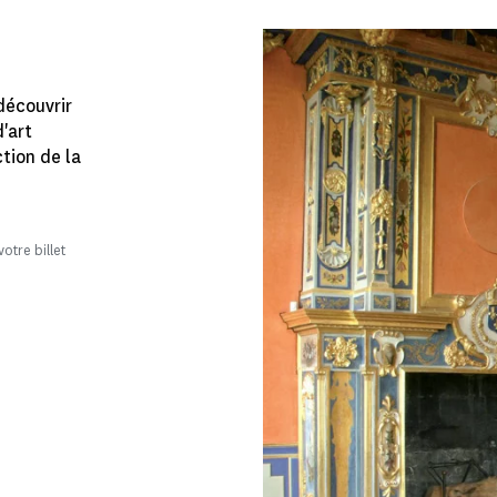
découvrir
d'art
tion de la
otre billet