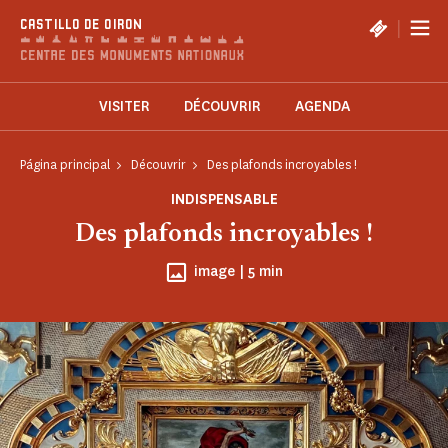
Panel de gestión de cookies
|
CASTILLO DE OIRON
VISITER
DÉCOUVRIR
AGENDA
Página principal
Découvrir
Des plafonds incroyables !
INDISPENSABLE
Des plafonds incroyables !
Tiempo de lectura
image |
5 min
Pause